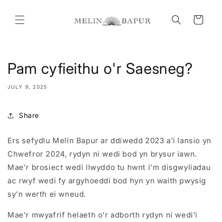
Skip to
content
Cart
Pam cyfieithu o'r Saesneg?
JULY 9, 2025
Share
Ers sefydlu Melin Bapur ar ddiwedd 2023 a’i lansio yn
Chwefror 2024, rydyn ni wedi bod yn brysur iawn.
Mae’r brosiect wedi llwyddo tu hwnt i’m disgwyliadau
ac rwyf wedi fy argyhoeddi bod hyn yn waith pwysig
sy’n werth ei wneud.
Mae’r mwyafrif helaeth o’r adborth rydyn ni wedi’i