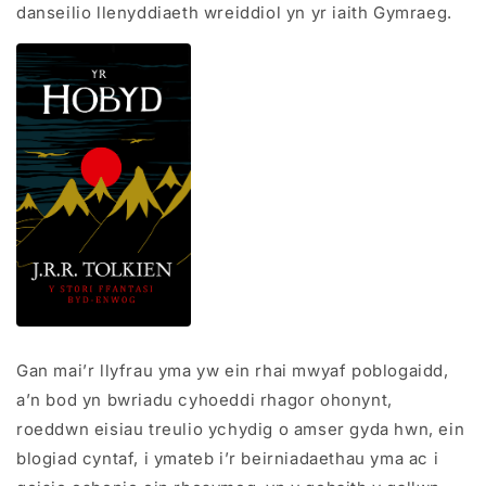
danseilio llenyddiaeth wreiddiol yn yr iaith Gymraeg.
Gan mai’r llyfrau yma yw ein rhai mwyaf poblogaidd,
a’n bod yn bwriadu cyhoeddi rhagor ohonynt,
roeddwn eisiau treulio ychydig o amser gyda hwn, ein
blogiad cyntaf, i ymateb i’r beirniadaethau yma ac i