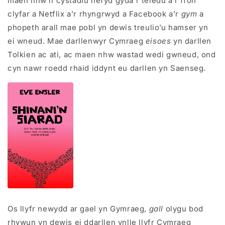
maen nhw’n cystadlu hefyd gyda’r teledu a’r ffôn
clyfar a Netflix a’r rhyngrwyd a Facebook a’r
gym
a
phopeth arall mae pobl yn dewis treulio’u hamser yn
ei wneud. Mae darllenwyr Cymraeg
eisoes
yn darllen
Tolkien ac ati, ac maen nhw wastad wedi gwneud, ond
cyn nawr roedd rhaid iddynt eu darllen yn Saenseg.
Os llyfr newydd ar gael yn Gymraeg,
gall
olygu bod
rhywun yn dewis ei ddarllen ynlle llyfr Cymraeg