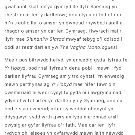
gwahanol. Gall hefyd gymryd lle llyfr Saesneg yn
rhestr ddarllen y darllenwr; neu olygu ei fod ef neu
hi’n treulio llai o amser yn gwneud rhywbeth arall a
rhagor o amser yn darllen Cymraeg. Hwyrach mai’r
llyfr mae
Shinani’n Siarad
mwyaf tebyg o’i ddisodli
oddi ar restr darllen yw
The Vagina Monologues
!
Mae’r posibilrwydd hefyd, yn enwedig gyda llyfrau fel
Yr Hobyd
, bod rhai llyfrau’n denu pobl i mewn i fyd
darllen llyfrau Cymraeg am y tro cyntaf. Yn enwedig
mewn perthynas ag
Yr Hobyd
mae nifer fawr o’n
cwsmeriaid ni wedi cysylltu gyda ni i awgrymu nad
ydyn nhw fel arfer yn darllen yn y Gymraeg, ond eu
bod eisiau gwneud; nifer sylweddol ohonynt yn
ddysgwyr, sydd wrth gwrs amlygu marchnad arall
pwysig ar gyfer llyfrau o’r fath. Mae darllen llyfr
rydych chi eisoes yn gyfarwydd mewn iaith newydd