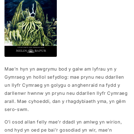
Mae’n hyn yn awgrymu bod y galw am lyfrau yn y
Gymraeg yn hollol sefydlog: mae prynu neu ddarllen
un llyfr Cymraeg yn golygu o anghenraid na fydd y
darllenwr hwnnw yn prynu neu ddarllen llyfr Cymraeg
arall. Mae cyhoeddi, dan y rhagdybiaeth yma, yn gêm
sero-swm.
O’i osod allan felly mae’r ddadl yn amlwg yn wirion,
ond hyd yn oed pe bai’r gosodiad yn wir, mae’n