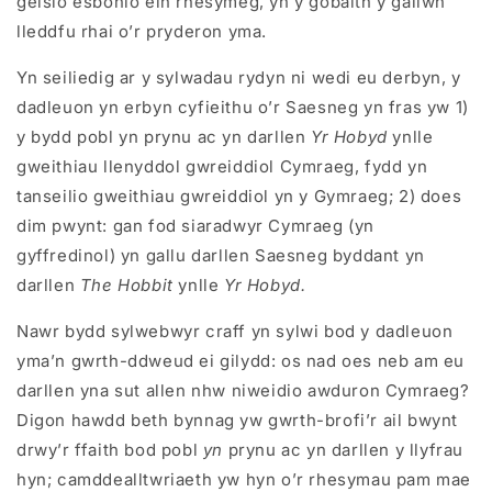
geisio esbonio ein rhesymeg, yn y gobaith y gallwn
lleddfu rhai o’r pryderon yma.
Yn seiliedig ar y sylwadau rydyn ni wedi eu derbyn, y
dadleuon yn erbyn cyfieithu o’r Saesneg yn fras yw 1)
y bydd pobl yn prynu ac yn darllen
Yr Hobyd
ynlle
gweithiau llenyddol gwreiddiol Cymraeg, fydd yn
tanseilio gweithiau gwreiddiol yn y Gymraeg; 2) does
dim pwynt: gan fod siaradwyr Cymraeg (yn
gyffredinol) yn gallu darllen Saesneg byddant yn
darllen
The Hobbit
ynlle
Yr Hobyd.
Nawr bydd sylwebwyr craff yn sylwi bod y dadleuon
yma’n gwrth-ddweud ei gilydd: os nad oes neb am eu
darllen yna sut allen nhw niweidio awduron Cymraeg?
Digon hawdd beth bynnag yw gwrth-brofi’r ail bwynt
drwy’r ffaith bod pobl
yn
prynu ac yn darllen y llyfrau
hyn; camddealltwriaeth yw hyn o’r rhesymau pam mae