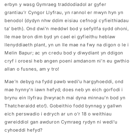
erbyn y wasg Gymraeg traddodiadol ar gyfer
grantiau’r Cyngor Llyfrau, yn rannol er mwyn hyn yn
benodol (dydyn nhw ddim eisiau cefnogi cyfieithiadau
ta’ beth). Ond dwi’n meddwl bod y sefyllfa sydd ohoni,
lle mae bron dim byd yn cael ei gyfieithu heblaw
llenyddiaeth plant, yn un lle mae na fwy na digon o le i
Melin Bapur; ac yn credu bod y diwydiant yn ddigon
cryf i oroesi heb angen poeni amdanom ni’n eu gwthio
allan o fusnes, am y tro!
Mae’n debyg na fydd pawb wedi’u hargyhoeddi, ond
mae hynny’n iawn hefyd; does neb yn eich gorfodi i
brynu ein llyfrau (hwyrach mai dyna minnau’n bod yn
Thatcheraidd eto!). Gobeithio fodd bynnag y gallwn
eich perswadio i edrych ar un o’r 18 o weithiau
gwreiddiol gan awduron Cymraeg rydyn ni wedi’u
cyhoeddi hefyd?