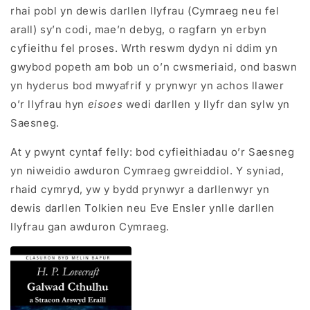
rhai pobl yn dewis darllen llyfrau (Cymraeg neu fel
arall) sy’n codi, mae’n debyg, o ragfarn yn erbyn
cyfieithu fel proses. Wrth reswm dydyn ni ddim yn
gwybod popeth am bob un o’n cwsmeriaid, ond baswn
yn hyderus bod mwyafrif y prynwyr yn achos llawer
o’r llyfrau hyn
eisoes
wedi darllen y llyfr dan sylw yn
Saesneg.
At y pwynt cyntaf felly: bod cyfieithiadau o’r Saesneg
yn niweidio awduron Cymraeg gwreiddiol. Y syniad,
rhaid cymryd, yw y bydd prynwyr a darllenwyr yn
dewis darllen Tolkien neu Eve Ensler ynlle darllen
llyfrau gan awduron Cymraeg.