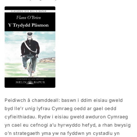
Peidiwch â chamddeall: baswn i ddim eisiau gweld
byd lle’r
unig
lyfrau Cymraeg oedd ar gael oedd
cyfieithiadau. Rydw i eisiau gweld awduron Cymraeg
yn cael eu cefnogi a’u hyrwyddo hefyd, a rhan bwysig
o’n strategaeth yma yw na fyddwn yn cystadlu yn