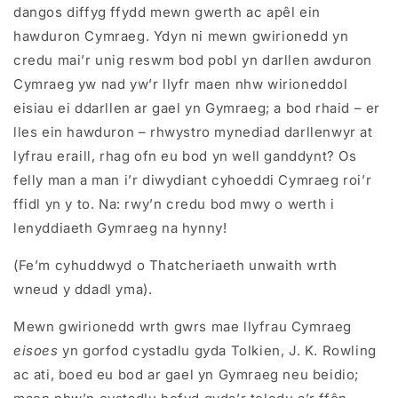
dangos diffyg ffydd mewn gwerth ac apêl ein
hawduron Cymraeg. Ydyn ni mewn gwirionedd yn
credu mai’r unig reswm bod pobl yn darllen awduron
Cymraeg yw nad yw’r llyfr maen nhw wirioneddol
eisiau ei ddarllen ar gael yn Gymraeg; a bod rhaid – er
lles ein hawduron – rhwystro mynediad darllenwyr at
lyfrau eraill, rhag ofn eu bod yn well ganddynt? Os
felly man a man i’r diwydiant cyhoeddi Cymraeg roi’r
ffidl yn y to. Na: rwy’n credu bod mwy o werth i
lenyddiaeth Gymraeg na hynny!
(Fe’m cyhuddwyd o Thatcheriaeth unwaith wrth
wneud y ddadl yma).
Mewn gwirionedd wrth gwrs mae llyfrau Cymraeg
eisoes
yn gorfod cystadlu gyda Tolkien, J. K. Rowling
ac ati, boed eu bod ar gael yn Gymraeg neu beidio;