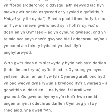
yn ffordd ardderchog o ddysgu iaith newydd (ac hyn
mewn gwirionedd esgorodd ar y syniad o gyfieithu’r
Hobyd
yn y lle cyntaf). Plant a phobl ifanc hefyd, neu
unrhyw un mewn gwirionedd sy’n hoffi’r
syniad
o
ddarllen yn Gymraeg – ac yn dymuno gwneud, ond yn
teimlo nad ydyn nhw’n gwybod ble i ddechrau, ac/neu
yn poeni am faint y byddant yn deall llyfr
anghyfarwydd.
Wrth gwrs does dim sicrwydd y bydd neb sy’n darllen
(heb sôn am brynu) cyfieithiad i’r Gymraeg yn mynd
ymlaen i ddarllen unrhyw lyfr Cymraeg arall; ond hyd
yn oed wedyn dyna rywun a brynodd llyfr Cymraeg – a
gobeithio ei ddarllen! – na fyddai fel arall wedi
gwneud. Os gwneud hynny sy’n rhoi’r hwb roedd
angen arnynt i ddechrau darllen Cymraeg yn fwy
rheolaidd, yna gwell fyth.