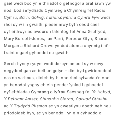
gael wedi bod yn eithriadol o gefnogol a braf iawn yw
nodi bod sefydliadu Cymraeg a Chymreig fel Radio
Cymru,
Barn, Golwg, nation.cymru
a
Cymru Fyw
wedi
rhoi sylw i’n gwaith; pleser mwy byth oedd cael
cyfieithwyr ac awduron talentog fel Anna Gruffydd,
Mary Burdett-Jones, Ian Parri, Peredur Glyn, Sharon
Morgan a Richard Crowe yn dod atom a chynnig i ni’r
fraint o gael gyhoeddi eu gwaith.
Serch hynny rydym wedi derbyn ambell sylw mwy
negyddol gan ambell unigolyn – dim byd gwirioneddol
cas na sarhaus, diolch byth, ond rhai sylwadau’n codi
yn benodol ynghylch ein penderfyniad i gyhoeddi
cyfieithiadau Cymraeg o lyfrau Saesneg fel
Yr Hobyd,
Y Peiriant Amser, Shinani’n Siarad, Galwad Cthulhu
ac
Y Trydydd Plismon
ac yn cwestiynu doethineb neu
priodoldeb hyn, ac yn benodol, yn ein cyhuddo o