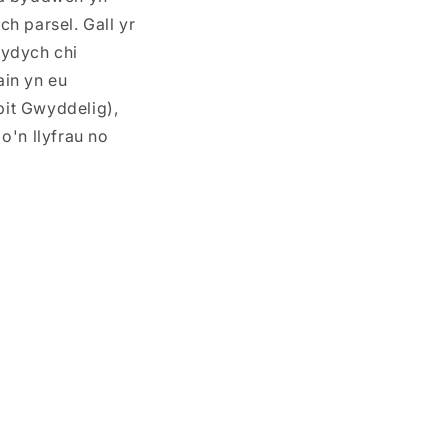
h parsel. Gall yr
rydych chi
ain yn eu
bit Gwyddelig),
o'n llyfrau no