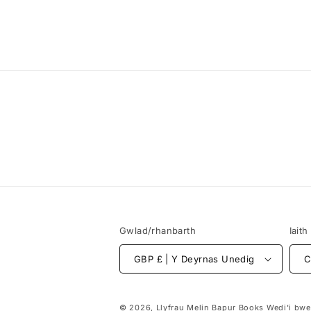
Gwlad/rhanbarth
Iaith
GBP £ | Y Deyrnas Unedig
C
© 2026,
Llyfrau Melin Bapur Books
Wedi'i bwe