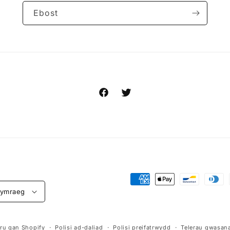
Ebost
Facebook
Trydar
Dulliau
ymraeg
talu
ru gan Shopify
Polisi ad-daliad
Polisi preifatrwydd
Telerau gwasan