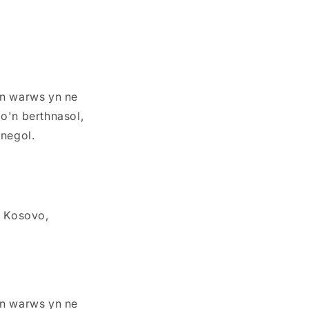
'n warws yn ne
o'n berthnasol,
anegol.
, Kosovo,
'n warws yn ne