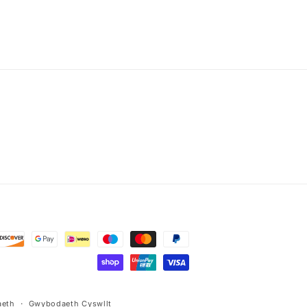
aeth
Gwybodaeth Cyswllt