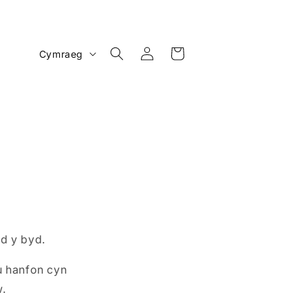
I
Mewngofnodi
Cart
Cymraeg
a
i
t
h
d y byd.
u hanfon cyn
w.