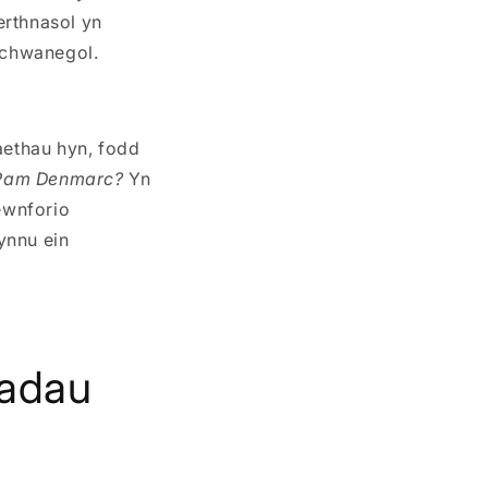
erthnasol yn
 ychwanegol.
aethau hyn, fodd
Pam Denmarc?
Yn
ewnforio
ynnu ein
iadau