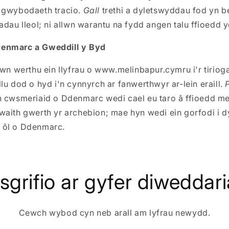
 gwybodaeth tracio.
Gall
trethi a dyletswyddau fod yn b
adau lleol; ni allwn warantu na fydd angen talu ffioedd
enmarc a Gweddill y Byd
lwn werthu ein llyfrau o www.melinbapur.cymru i'r tiriog
lu dod o hyd i'n cynnyrch ar fanwerthwyr ar-lein eraill.
n cwsmeriaid o Ddenmarc wedi cael eu taro â ffioedd m
waith gwerth yr archebion; mae hyn wedi ein gorfodi i d
 ôl o Ddenmarc.
sgrifio ar gyfer diweddar
Cewch wybod cyn neb arall am lyfrau newydd.