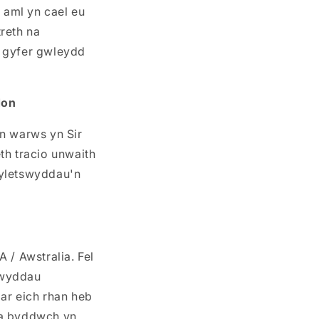
 aml yn cael eu
reth na
 gyfer gwleydd
don
'n warws yn Sir
th tracio unwaith
dyletswyddau'n
 / Awstralia. Fel
swyddau
 ar eich rhan heb
 a byddwch yn