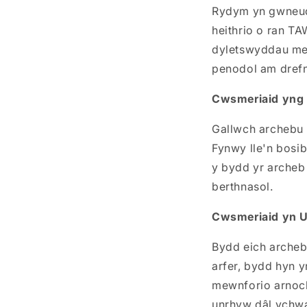
Rydym yn gwneud 
heithrio o ran TA
dyletswyddau me
penodol am drefn
Cwsmeriaid yng 
Gallwch archebu o
Fynwy lle'n bosib
y bydd yr archeb
berthnasol.
Cwsmeriaid yn Un
Bydd eich archeb 
arfer, bydd hyn 
mewnforio arnoch 
unrhyw dâl ychwa