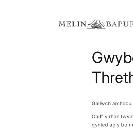
Hepgor
i'r
cynnwys
Gwybo
Thret
Gallwch archebu 
Caiff y rhan fwy
gynted ag y bo mo