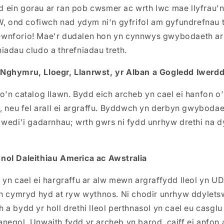
ein gorau ar ran pob cwsmer ac wrth lwc mae llyfrau'n
W, ond cofiwch nad ydym ni'n gyfrifol am gyfundrefnau t
wnforio! Mae'r dudalen hon yn cynnwys gwybodaeth ar
iadau cludo a threfniadau treth.
Nghymru, Lloegr, Llanrwst, yr Alban a Gogledd Iwerd
'n catalog llawn. Bydd eich archeb yn cael ei hanfon o
, neu fel arall ei argraffu. Byddwch yn derbyn gwybodae
 wedi'i gadarnhau; wrth gwrs ni fydd unrhyw drethi na 
ol Daleithiau America ac Awstralia
yn cael ei hargraffu ar alw mewn argraffydd lleol yn UDA
yn cymryd hyd at ryw wythnos. Ni chodir unrhyw ddylet
a bydd yr holl drethi lleol perthnasol yn cael eu casglu
negol. Unwaith fydd yr archeb yn barod, caiff ei anfon