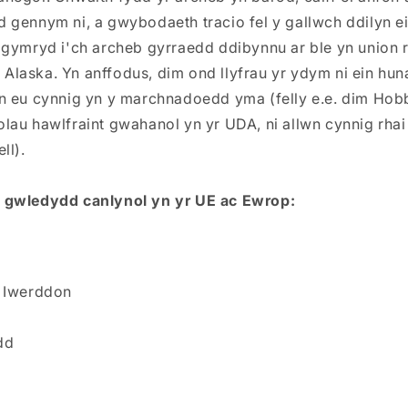
gennym ni, a gwybodaeth tracio fel y gallwch ddilyn eic
 gymryd i'ch archeb gyrraedd ddibynnu ar ble yn union 
e. Alaska. Yn anffodus, dim ond llyfrau yr ydym ni ein hun
n eu cynnig yn y marchnadoedd yma (felly e.e. dim Hob
au hawlfraint gwahanol yn yr UDA, ni allwn cynnig rhai 
ll).
 gwledydd canlynol yn yr UE ac Ewrop:
 Iwerddon
dd