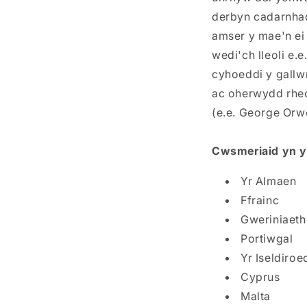
derbyn cadarnhad 
amser y mae'n ei
wedi'ch lleoli e.
cyhoeddi y gallw
ac oherwydd rheol
(e.e. George Orwe
Cwsmeriaid yn y
Yr Almaen
Ffrainc
Gweriniaeth
Portiwgal
Yr Iseldiroe
Cyprus
Malta