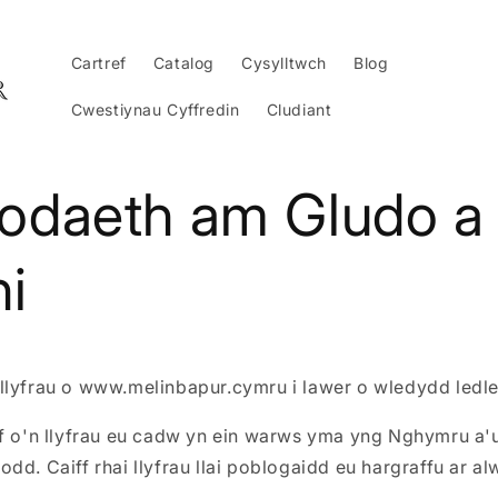
Cartref
Catalog
Cysylltwch
Blog
Cwestiynau Cyffredin
Cludiant
daeth am Gludo a
hi
llyfrau o www.melinbapur.cymru i lawer o wledydd ledle
af o'n llyfrau eu cadw yn ein warws yma yng Nghymru a'
dd. Caiff rhai llyfrau llai poblogaidd eu hargraffu ar al