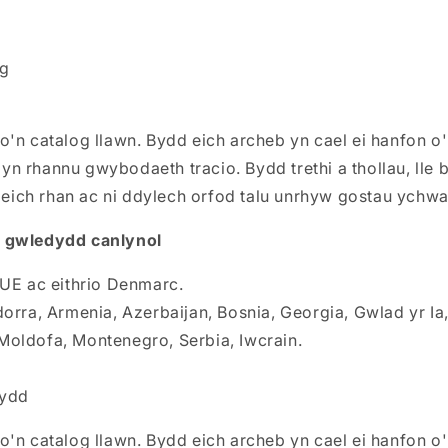
g
o'n catalog llawn. Bydd eich archeb yn cael ei hanfon o
 rhannu gwybodaeth tracio. Bydd trethi a thollau, lle b
r eich rhan ac ni ddylech orfod talu unrhyw gostau ychw
 gwledydd canlynol
 UE ac eithrio Denmarc.
dorra, Armenia, Azerbaijan, Bosnia, Georgia, Gwlad yr Ia
 Moldofa, Montenegro, Serbia, Iwcrain.
ydd
o'n catalog llawn. Bydd eich archeb yn cael ei hanfon o