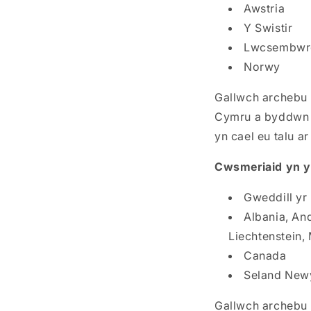
Awstria
Y Swistir
Lwcsembwr
Norwy
Gallwch archebu 
Cymru a byddwn yn
yn cael eu talu a
Cwsmeriaid yn y
Gweddill yr
Albania, An
Liechtenstein,
Canada
Seland New
Gallwch archebu 