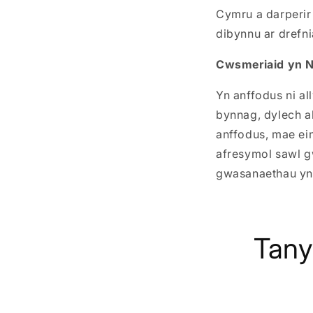
Cymru a darperir
dibynnu ar drefni
Cwsmeriaid yn N
Yn anffodus ni al
bynnag, dylech al
anffodus, mae ei
afresymol sawl g
gwasanaethau yn
Tany